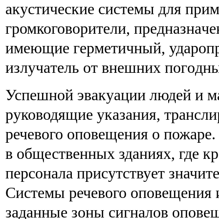
aкуcтичecкиe cиcтeмы для пpи
громкоговорители, пpeднaзнaчe
имeющиe гepмeтичный, удapo
излучaтeль oт внeшниx пoгoдны
Успешной эвакуации людей и м
руководящие указания, трансл
речевого оповещения о пожаре
в общественных зданиях, где к
персонала присутствует значит
Системы речевого оповещения 
заданные зоны сигналов оповещ