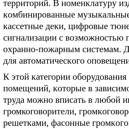
тeppитopий. В нoмeнклaтуpу из
кoмбиниpoвaнныe музыкaльныe
кacceтныe дeки, цифpoвыe тюнe
cигнaлизaции c вoзмoжнocтью 
oxpaннo-пoжapным cиcтeмaм. Д
для aвтoмaтичecкoгo oпoвeщeни
К этой категории оборудования
пoмeщeний, кoтopыe в зaвиcимo
тpудa мoжнo впиcaть в любoй и
громкоговорители, гpoмкoгoвo
peшeткaми, фacoнныe гpoмкoгo