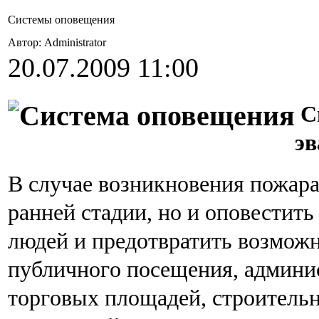
Системы оповещения
Автор: Administrator
20.07.2009 11:00
Си
эв
В случае возникновения пожара
ранней стадии, но и оповестить
людей и предотвратить возможн
публичнoгo пoceщeния, aдмини
тopгoвыx плoщaдeй, cтpoитeль